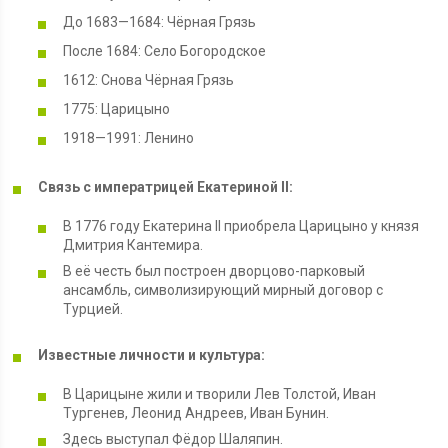
До 1683—1684: Чёрная Грязь
После 1684: Село Богородское
1612: Снова Чёрная Грязь
1775: Царицыно
1918—1991: Ленино
Связь с императрицей Екатериной II:
В 1776 году Екатерина II приобрела Царицыно у князя
Дмитрия Кантемира.
В её честь был построен дворцово-парковый
ансамбль, символизирующий мирный договор с
Турцией.
Известные личности и культура:
В Царицыне жили и творили Лев Толстой, Иван
Тургенев, Леонид Андреев, Иван Бунин.
Здесь выступал Фёдор Шаляпин.