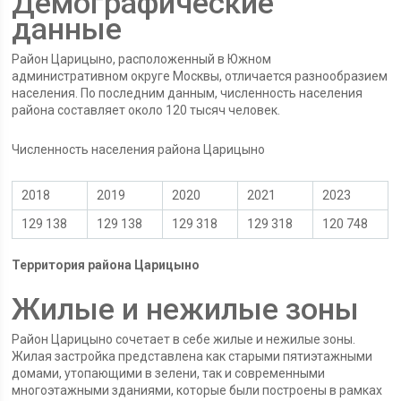
Демографические
данные
Район Царицыно, расположенный в Южном
административном округе Москвы, отличается разнообразием
населения. По последним данным, численность населения
района составляет около 120 тысяч человек.
Численность населения района Царицыно
2018
2019
2020
2021
2023
129 138
129 138
129 318
129 318
120 748
Территория района Царицыно
Жилые и нежилые зоны
Район Царицыно сочетает в себе жилые и нежилые зоны.
Жилая застройка представлена как старыми пятиэтажными
домами, утопающими в зелени, так и современными
многоэтажными зданиями, которые были построены в рамках