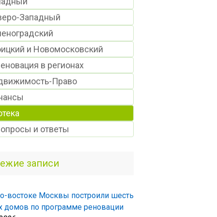
падный
веро-Западный
леноградский
оицкий и Новомосковский
еновация в регионах
движимость-Право
нансы
отека
Вопросы и ответы
ежие записи
о-востоке Москвы построили шесть
 домов по программе реновации