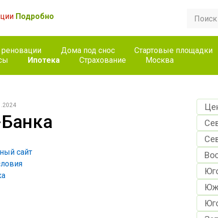
ации
Подробно
 реновации
Дома под снос
Стартовые площадки
сы
Ипотека
Страхование
Москва
1.2024
Це
-Банка
Се
Се
ный сайт
Во
словия
Юг
ка
Юж
Юг