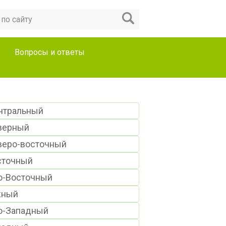
Вопросы и ответы
нтральный
верный
веро-восточный
сточный
о-Восточный
ный
о-Западный