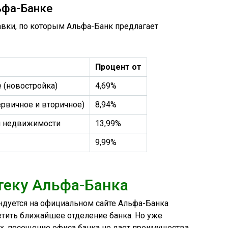
ьфа-Банке
авки, по которым Альфа-Банк предлагает
Процент от
 (новостройка)
4,69%
ервичное и вторичное)
8,94%
я недвижимости
13,99%
9,99%
теку Альфа-Банка
ндуется на официальном сайте Альфа-Банка
етить ближайшее отделение банка. Но уже
х, посещение офиса банка не дает преимущества