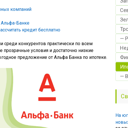
За
нных компаний
Се
Зе
 Альфа-Банке
Тр
ассчитать кредит бесплатно
— Р
и среди конкурентов практически по всем
Не
е прозрачные условия и достаточно низкие
Фи
выгодное предложение от Альфа Банка по ипотеке.
Ип
— 
Св
На юг
новых