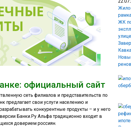
22.07
Жилой
рамка
ЖК по
экспл
улиц
Завер
Кавка
Новые
рено
Банке: официальный сайт
твленную сеть филиалов и представительств по
банк предлагает свои услуги населению и
разрабатывать конкурентные продукты – и у него
 версии Банки.Ру Альфа традиционно входит в
щихся доверием россиян.