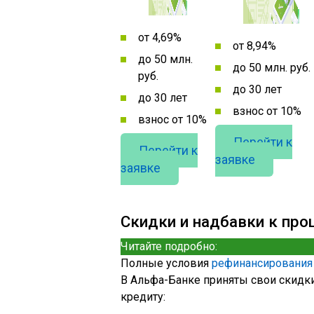
от 4,69%
от 8,94%
до 50 млн.
до 50 млн. руб.
руб.
до 30 лет
до 30 лет
взнос от 10%
взнос от 10%
Перейти к
Перейти к
заявке
заявке
Скидки и надбавки к про
Читайте подробно:
Полные условия
рефинансирования
В Альфа-Банке приняты свои скидки
кредиту: