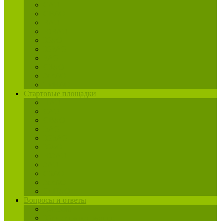
САО
СВАО
ВАО
ЮВАО
ЮАО
ЮЗАО
ЗАО
СЗАО
ЗелАО
ТиНАО
Стартовые площадки
ЦАО
САО
СВАО
ВАО
ЮВАО
ЮАО
ЮЗАО
ЗАО
СЗАО
ЗелАО
ТиНАО
Вопросы и ответы
Жалобы
Юрист по реновации