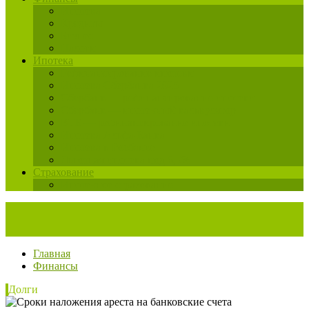
Ипотека
Кредиты
Бизнес
Налоги
Ипотека
Рефинансирование ипотеки
Ипотека Сбербанка 2025
Сбербанк — рефинансирование ипотеки
Сбербанк — ипотечный калькулятор
ВТБ — рефинансирование ипотеки
Ипотека Альфа-Банка
Ипотека в Росбанке
Льготная ипотека под 6,5%
Страхование
Ипотечное страхование
Главная
Финансы
Долги