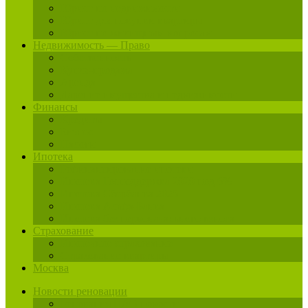
Юрист по недвижимости
Юрист для покупки квартиры
Юрист по жилищным вопросам
Недвижимость — Право
Собственность
Купля-продажа
Аренда
Дарение имущества и недвижимости
Финансы
Кредиты
Бизнес
Налоги
Ипотека
Рефинансирование ипотеки
Ипотека Господдержка 2020 под 6%
Ипотека Сбербанка 2025
Ипотека Альфа-Банка
Ипотека без первоначального взноса
Страхование
Ипотечное страхование
Страхование квартиры
Москва
Новости реновации
Реновация ЦАО новости