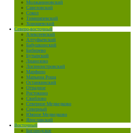
Молжаниновский
Савеловский
Сокол
Тимирязевский
Хорошевский
Северо-восточный
Алексеевский
Алтуфьевский
Бабушкинский
Бибирево
Бутырский
Лианозово
Лосиноостровский
Марфино
Марьина Роща
Останкинский
Отрадное
Ростокино
Свиблово
Северное Медведково
Северный
Южное Медведково
Ярославский
Восточный
Богородское