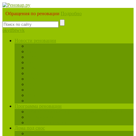
Обращения по реновации
Подробно
ok
yt
fb
tw
vk
Новости реновации
ЦАО
САО
СВАО
ВАО
ЮВАО
ЮАО
ЮЗАО
ЗАО
СЗАО
ЗелАО
ТиНАО
Программа реновации
Планировка квартир по программе реновации
Застройщики
Реновация промзон
Дома под снос
ЦАО