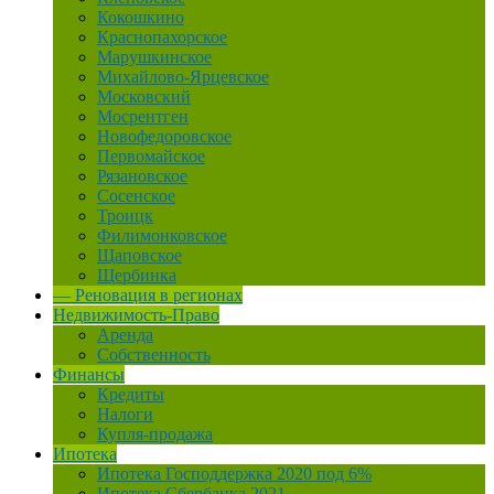
Кокошкино
Краснопахорское
Марушкинское
Михайлово-Ярцевское
Московский
Мосрентген
Новофедоровское
Первомайское
Рязановское
Сосенское
Троицк
Филимонковское
Щаповское
Щербинка
— Реновация в регионах
Недвижимость-Право
Аренда
Собственность
Финансы
Кредиты
Налоги
Купля-продажа
Ипотека
Ипотека Господдержка 2020 под 6%
Ипотека Сбербанка 2021