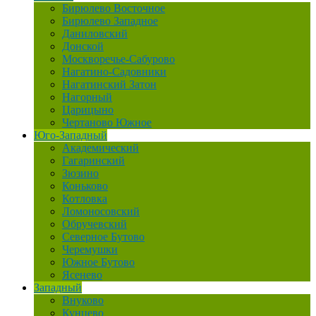
Бирюлево Восточное
Бирюлево Западное
Даниловский
Донской
Москворечье-Сабурово
Нагатино-Садовники
Нагатинский Затон
Нагорный
Царицыно
Чертаново Южное
Юго-Западный
Академический
Гагаринский
Зюзино
Коньково
Котловка
Ломоносовский
Обручевский
Северное Бутово
Черемушки
Южное Бутово
Ясенево
Западный
Внуково
Кунцево