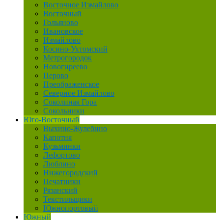
Восточное Измайлово
Восточный
Гольяново
Ивановское
Измайлово
Косино-Ухтомский
Метрогородок
Новогиреево
Перово
Преображенское
Северное Измайлово
Соколиная Гора
Сокольники
Юго-Восточный
Выхино-Жулебино
Капотня
Кузьминки
Лефортово
Люблино
Нижегородский
Печатники
Рязанский
Текстильщики
Южнопортовый
Южный