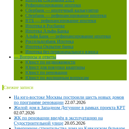
Рефинансирование ипотеки
Сбербанк — ипотечный калькулятор
Сбербанк — рефинансирование ипотеки
ВТБ — рефинансирование ипотеки
Ипотека в Росбанке
Ипотека Альфа-Банка
Альфа Банк — рефинансирование ипотеки
Россельхозбанк Ипотека
Ипотека Окрытие банка
Ипотека без первоначального взноса
— Вопросы и ответы
Юрист по недвижимости
Юрист для покупки квартиры
Юрист по реновации
Юрист по жилищным вопросам
Свежие записи
На юго-востоке Москвы построили шесть новых домов
по программе реновации
22.07.2026
Жилой дом в Западном Дегунине в рамках проекта КРТ
02.07.2026
ЖК по реновации введён в эксплуатацию на
Судостроительной улице
20.05.2026
Завершение строительства дома на Кавказском бульваре