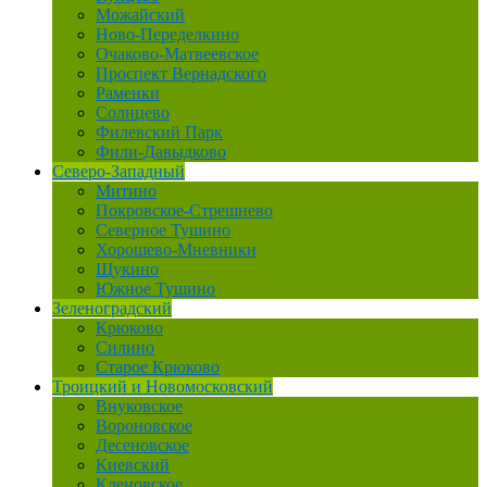
Можайский
Ново-Переделкино
Очаково-Матвеевское
Проспект Вернадского
Раменки
Солнцево
Филевский Парк
Фили-Давыдково
Северо-Западный
Митино
Покровское-Стрешнево
Северное Тушино
Хорошево-Мневники
Щукино
Южное Тушино
Зеленоградский
Крюково
Силино
Старое Крюково
Троицкий и Новомосковский
Внуковское
Вороновское
Десеновское
Киевский
Кленовское