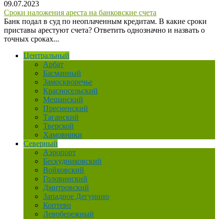
09.07.2023
Сроки наложения ареста на банковские счета
Банк подал в суд по неоплаченным кредитам. В какие сроки
приставы арестуют счета? Ответить однозначно и назвать о
точных сроках...
Центральный
Арбат
Басманный
Замоскворечье
Красносельский
Мещанский
Пресненский
Таганский
Тверской
Хамовники
Северный
Аэропорт
Бескудниковский
Войковский
Головинский
Дмитровский
Западное Дегунино
Коптево
Левобережный