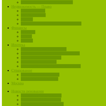
Юрист по жилищным вопросам
Недвижимость — Право
Собственность
Купля-продажа
Аренда
Дарение имущества и недвижимости
Финансы
Кредиты
Бизнес
Налоги
Ипотека
Рефинансирование ипотеки
Ипотека Господдержка 2020 под 6%
Ипотека Сбербанка 2025
Ипотека Альфа-Банка
Ипотека без первоначального взноса
Страхование
Ипотечное страхование
Страхование квартиры
Москва
Новости реновации
Реновация ЦАО новости
Реновация САО новости
Реновация СВАО новости