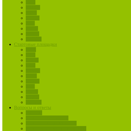
ВАО
ЮВАО
ЮАО
ЮЗАО
ЗАО
СЗАО
ЗелАО
ТиНАО
Стартовые площадки
ЦАО
САО
СВАО
ВАО
ЮВАО
ЮАО
ЮЗАО
ЗАО
СЗАО
ЗелАО
ТиНАО
Вопросы и ответы
Жалобы
Юрист по реновации
Юрист по недвижимости
Юрист для покупки квартиры