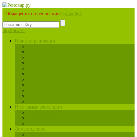
Обращения по реновации
Подробно
ok
yt
fb
tw
vk
Новости реновации
ЦАО
САО
СВАО
ВАО
ЮВАО
ЮАО
ЮЗАО
ЗАО
СЗАО
ЗелАО
ТиНАО
Программа реновации
Планировка квартир по программе реновации
Застройщики
Реновация промзон
Дома под снос
ЦАО