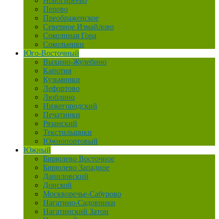
Новогиреево
Перово
Преображенское
Северное Измайлово
Соколиная Гора
Сокольники
Юго-Восточный
Выхино-Жулебино
Капотня
Кузьминки
Лефортово
Люблино
Нижегородский
Печатники
Рязанский
Текстильщики
Южнопортовый
Южный
Бирюлево Восточное
Бирюлево Западное
Даниловский
Донской
Москворечье-Сабурово
Нагатино-Садовники
Нагатинский Затон