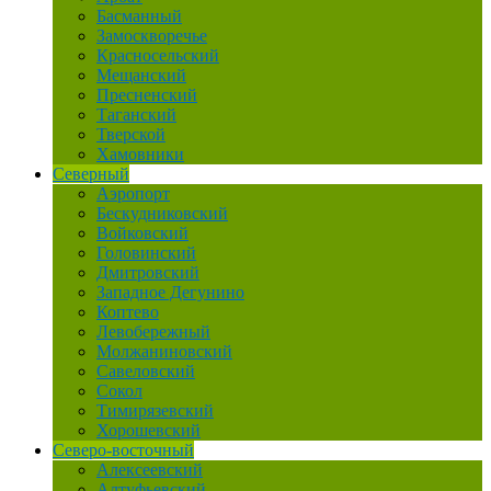
Басманный
Замоскворечье
Красносельский
Мещанский
Пресненский
Таганский
Тверской
Хамовники
Северный
Аэропорт
Бескудниковский
Войковский
Головинский
Дмитровский
Западное Дегунино
Коптево
Левобережный
Молжаниновский
Савеловский
Сокол
Тимирязевский
Хорошевский
Северо-восточный
Алексеевский
Алтуфьевский