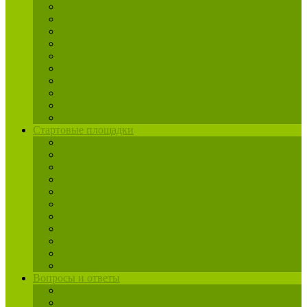
САО
СВАО
ВАО
ЮВАО
ЮАО
ЮЗАО
ЗАО
СЗАО
ЗелАО
ТиНАО
Стартовые площадки
ЦАО
САО
СВАО
ВАО
ЮВАО
ЮАО
ЮЗАО
ЗАО
СЗАО
ЗелАО
ТиНАО
Вопросы и ответы
Жалобы
Юрист по реновации