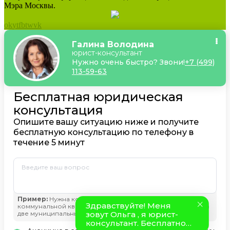
Мэра Москвы.
ok
yt
fb
tw
vk