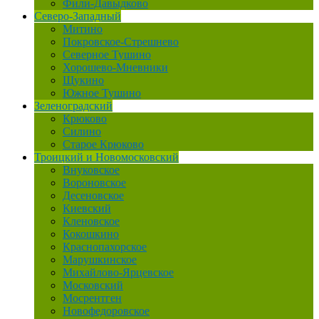
Фили-Давыдково
Северо-Западный
Митино
Покровское-Стрешнево
Северное Тушино
Хорошево-Мневники
Щукино
Южное Тушино
Зеленоградский
Крюково
Силино
Старое Крюково
Троицкий и Новомосковский
Внуковское
Вороновское
Десеновское
Киевский
Кленовское
Кокошкино
Краснопахорское
Марушкинское
Михайлово-Ярцевское
Московский
Мосрентген
Новофедоровское