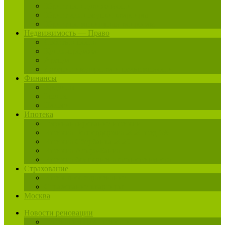
Юрист по недвижимости
Юрист для покупки квартиры
Юрист по жилищным вопросам
Недвижимость — Право
Собственность
Купля-продажа
Аренда
Дарение имущества и недвижимости
Финансы
Кредиты
Бизнес
Налоги
Ипотека
Рефинансирование ипотеки
Ипотека Господдержка 2020 под 6%
Ипотека Сбербанка 2025
Ипотека Альфа-Банка
Ипотека без первоначального взноса
Страхование
Ипотечное страхование
Страхование квартиры
Москва
Новости реновации
Реновация ЦАО новости