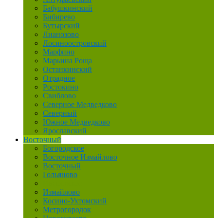
Бабушкинский
Бибирево
Бутырский
Лианозово
Лосиноостровский
Марфино
Марьина Роща
Останкинский
Отрадное
Ростокино
Свиблово
Северное Медведково
Северный
Южное Медведково
Ярославский
Восточный
Богородское
Восточное Измайлово
Восточный
Гольяново
Ивановское
Измайлово
Косино-Ухтомский
Метрогородок