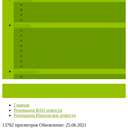
Ипотека
Кредиты
Бизнес
Налоги
Ипотека
Рефинансирование ипотеки
Ипотека Сбербанка 2025
Сбербанк — рефинансирование ипотеки
Сбербанк — ипотечный калькулятор
ВТБ — рефинансирование ипотеки
Ипотека Альфа-Банка
Ипотека в Росбанке
Льготная ипотека под 6,5%
Страхование
Ипотечное страхование
Главная
Реновация ВАО новости
Реновация Ивановское новости
13782 просмотров
Обновление: 25.06.2021