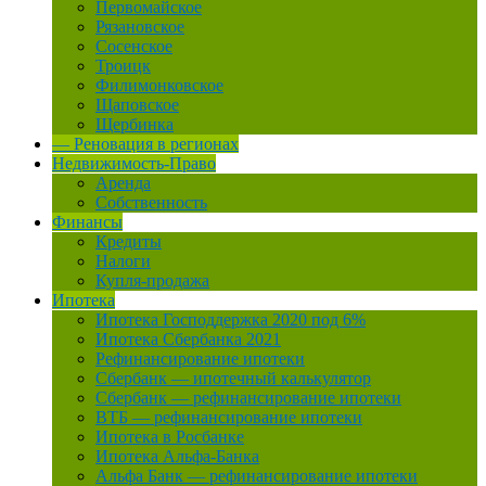
Первомайское
Рязановское
Сосенское
Троицк
Филимонковское
Щаповское
Щербинка
— Реновация в регионах
Недвижимость-Право
Аренда
Собственность
Финансы
Кредиты
Налоги
Купля-продажа
Ипотека
Ипотека Господдержка 2020 под 6%
Ипотека Сбербанка 2021
Рефинансирование ипотеки
Сбербанк — ипотечный калькулятор
Сбербанк — рефинансирование ипотеки
ВТБ — рефинансирование ипотеки
Ипотека в Росбанке
Ипотека Альфа-Банка
Альфа Банк — рефинансирование ипотеки