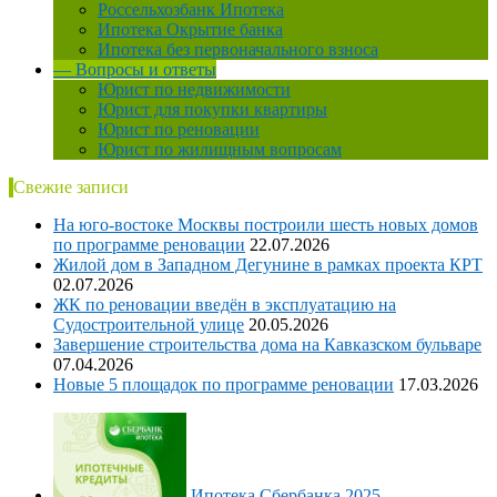
Россельхозбанк Ипотека
Ипотека Окрытие банка
Ипотека без первоначального взноса
— Вопросы и ответы
Юрист по недвижимости
Юрист для покупки квартиры
Юрист по реновации
Юрист по жилищным вопросам
Свежие записи
На юго-востоке Москвы построили шесть новых домов
по программе реновации
22.07.2026
Жилой дом в Западном Дегунине в рамках проекта КРТ
02.07.2026
ЖК по реновации введён в эксплуатацию на
Судостроительной улице
20.05.2026
Завершение строительства дома на Кавказском бульваре
07.04.2026
Новые 5 площадок по программе реновации
17.03.2026
Ипотека Сбербанка 2025