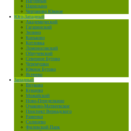
Нагорный
Царицыно
Чертаново Южное
Юго-Западный
Академический
Гагаринский
Зюзино
Коньково
Котловка
Ломоносовский
Обручевский
Северное Бутово
Черемушки
Южное Бутово
Ясенево
Западный
Внуково
Кунцево
Можайский
Ново-Переделкино
Очаково-Матвеевское
Проспект Вернадского
Раменки
Солнцево
Филевский Парк