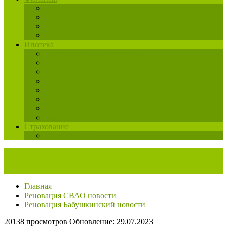
Ипотека
Кредиты
Бизнес
Налоги
Ипотека
Рефинансирование ипотеки
Ипотека Сбербанка 2025
Сбербанк — рефинансирование ипотеки
Сбербанк — ипотечный калькулятор
ВТБ — рефинансирование ипотеки
Ипотека Альфа-Банка
Ипотека в Росбанке
Льготная ипотека под 6,5%
Страхование
Ипотечное страхование
Главная
Реновация СВАО новости
Реновация Бабушкинский новости
20138 просмотров
Обновление: 29.07.2023