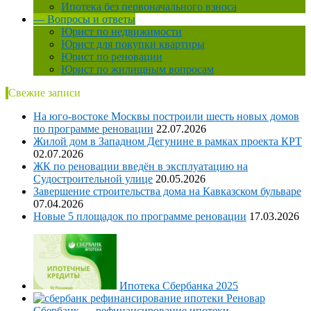
Ипотека без первоначального взноса
— Вопросы и ответы
Юрист по недвижимости
Юрист для покупки квартиры
Юрист по реновации
Юрист по жилищным вопросам
Свежие записи
На юго-востоке Москвы построили шесть новых домов
по программе реновации
22.07.2026
Жилой дом в Западном Дегунине в рамках проекта КРТ
02.07.2026
ЖК по реновации введён в эксплуатацию на
Судостроительной улице
20.05.2026
Завершение строительства дома на Кавказском бульваре
07.04.2026
Новые 5 площадок по программе реновации
17.03.2026
Ипотека Сбербанка 2025
Сбербанк — рефинансирование ипотеки