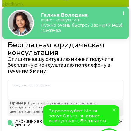
ok
yt
fb
tw
vk