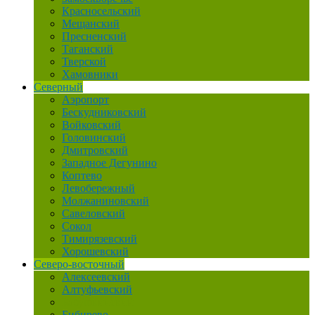
Красносельский
Мещанский
Пресненский
Таганский
Тверской
Хамовники
Северный
Аэропорт
Бескудниковский
Войковский
Головинский
Дмитровский
Западное Дегунино
Коптево
Левобережный
Молжаниновский
Савеловский
Сокол
Тимирязевский
Хорошевский
Северо-восточный
Алексеевский
Алтуфьевский
Бабушкинский
Бибирево