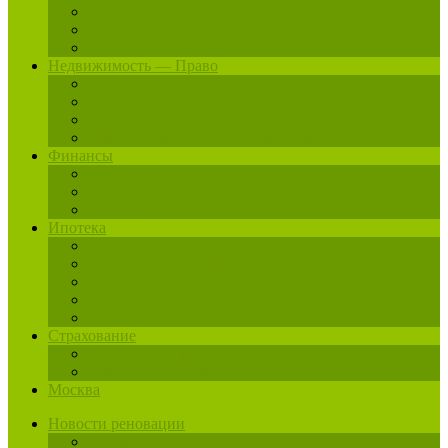
Юрист по недвижимости
Юрист для покупки квартиры
Юрист по жилищным вопросам
Недвижимость — Право
Собственность
Купля-продажа
Аренда
Дарение имущества и недвижимости
Финансы
Кредиты
Бизнес
Налоги
Ипотека
Рефинансирование ипотеки
Ипотека Господдержка 2020 под 6%
Ипотека Сбербанка 2025
Ипотека Альфа-Банка
Ипотека без первоначального взноса
Страхование
Ипотечное страхование
Страхование квартиры
Москва
Новости реновации
Реновация ЦАО новости