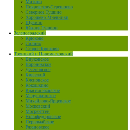
Митино
Покровское-Стрешнево
Северное Тушино
Хорошево-Мневники
Щукино
Южное Тушино
Зеленоградский
Крюково
Силино
Старое Крюково
Троицкий и Новомосковский
Внуковское
Вороновское
Десеновское
Киевский
Кленовское
Кокошкино
Краснопахорское
Марушкинское
Михайлово-Ярцевское
Московский
Мосрентген
Новофедоровское
Первомайское
Рязановское