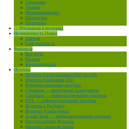
Сосенское
Троицк
Филимонковское
Щаповское
Щербинка
— Реновация в регионах
Недвижимость-Право
Аренда
Собственность
Финансы
Кредиты
Налоги
Купля-продажа
Ипотека
Ипотека Господдержка 2020 под 6%
Ипотека Сбербанка 2021
Рефинансирование ипотеки
Сбербанк — ипотечный калькулятор
Сбербанк — рефинансирование ипотеки
ВТБ — рефинансирование ипотеки
Ипотека в Росбанке
Ипотека Альфа-Банка
Альфа Банк — рефинансирование ипотеки
Россельхозбанк Ипотека
Ипотека Окрытие банка