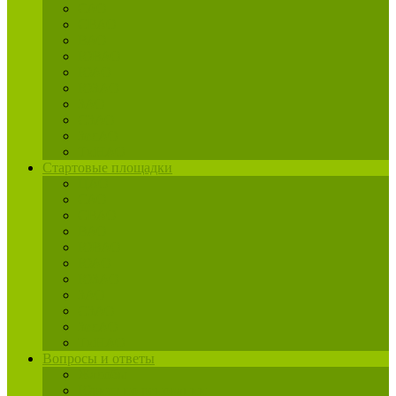
САО
СВАО
ВАО
ЮВАО
ЮАО
ЮЗАО
ЗАО
СЗАО
ЗелАО
ТиНАО
Стартовые площадки
ЦАО
САО
СВАО
ВАО
ЮВАО
ЮАО
ЮЗАО
ЗАО
СЗАО
ЗелАО
ТиНАО
Вопросы и ответы
Жалобы
Юрист по реновации