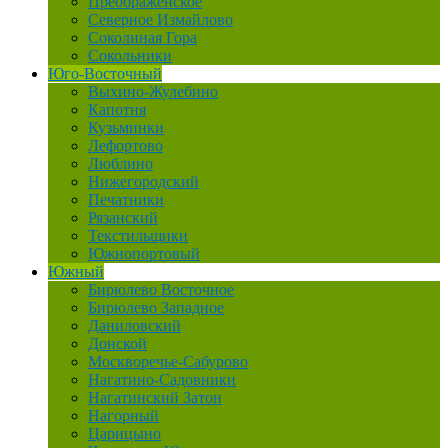
Преображенское
Северное Измайлово
Соколиная Гора
Сокольники
Юго-Восточный
Выхино-Жулебино
Капотня
Кузьминки
Лефортово
Люблино
Нижегородский
Печатники
Рязанский
Текстильщики
Южнопортовый
Южный
Бирюлево Восточное
Бирюлево Западное
Даниловский
Донской
Москворечье-Сабурово
Нагатино-Садовники
Нагатинский Затон
Нагорный
Царицыно