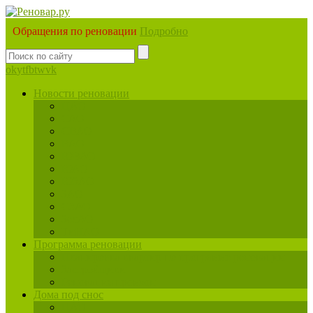
Обращения по реновации
Подробно
ok
yt
fb
tw
vk
Новости реновации
ЦАО
САО
СВАО
ВАО
ЮВАО
ЮАО
ЮЗАО
ЗАО
СЗАО
ЗелАО
ТиНАО
Программа реновации
Планировка квартир по программе реновации
Застройщики
Реновация промзон
Дома под снос
ЦАО