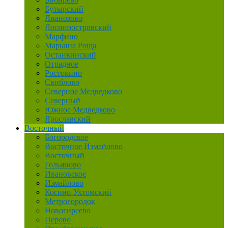
Бутырский
Лианозово
Лосиноостровский
Марфино
Марьина Роща
Останкинский
Отрадное
Ростокино
Свиблово
Северное Медведково
Северный
Южное Медведково
Ярославский
Восточный
Богородское
Восточное Измайлово
Восточный
Гольяново
Ивановское
Измайлово
Косино-Ухтомский
Метрогородок
Новогиреево
Перово