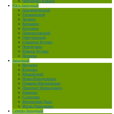
Чертаново Южное
Юго-Западный
Академический
Гагаринский
Зюзино
Коньково
Котловка
Ломоносовский
Обручевский
Северное Бутово
Черемушки
Южное Бутово
Ясенево
Западный
Внуково
Кунцево
Можайский
Ново-Переделкино
Очаково-Матвеевское
Проспект Вернадского
Раменки
Солнцево
Филевский Парк
Фили-Давыдково
Северо-Западный