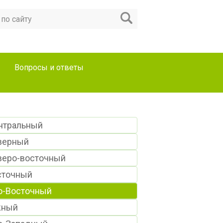
Вопросы и ответы
нтральный
верный
веро-восточный
сточный
о-Восточный
ный