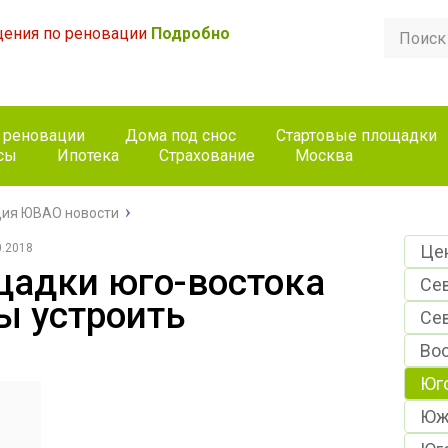
ения по реновации
Подробно
 реновации
Дома под снос
Стартовые площадки
сы
Ипотека
Страхование
Москва
ия ЮВАО новости
0.2018
Це
щадки юго-востока
Се
 устроить
Се
Во
Юг
Юж