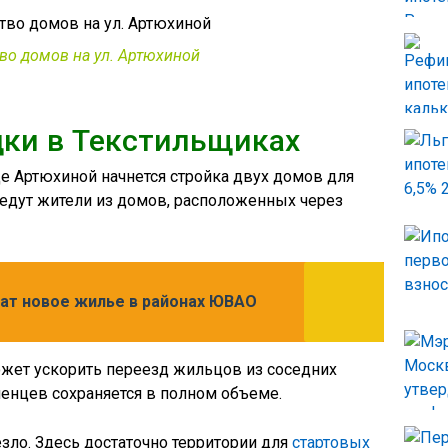
во домов на ул. Артюхиной
ки в Текстильщиках
це Артюхиной начнется стройка двух домов для
едут жители из домов, расположенных через
чат новое жилье в районах ЮВАО
ожет ускорить переезд жильцов из соседних
енцев сохраняется в полном объеме.
ло. Здесь достаточно территории для
стартовых