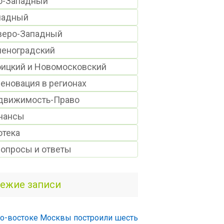
о-Западный
падный
веро-Западный
леноградский
оицкий и Новомосковский
еновация в регионах
движимость-Право
нансы
отека
Вопросы и ответы
ежие записи
о-востоке Москвы построили шесть