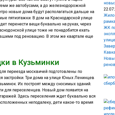
новых
теми же автобусами, а до железнодорожной
22.07
тро новые дома будут располагаться дальше на
Жилой
имые пятиэтажки. В дом на Краснодарской улице
рамка
ет перенести вещи буквально на руках, через
ЖК по
аснодонской улице тоже не понадобится ехать
экспл
авшими под реновацию. В этом же квартале еще
улиц
Завер
Кавка
Новые
ки в Кузьминки
рено
для переезда москвичей подготовлены по
я застройки. Три дома на улице Юных Ленинцев
зьминок. Их построят между сносимых зданий.
ти для переселенцев. Новый дом появится на
гаражей. Здесь переселения ждет буквально вся
расположенных неподалеку, дети какое-то время