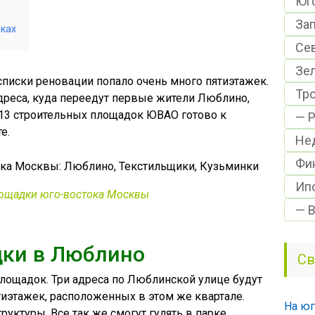
Юг
За
ках
Се
Зе
писки реновации попало очень много пятиэтажек.
Тр
дреса, куда переедут первые жители Люблино,
 13 строительных площадок ЮВАО готово к
— Р
е.
Не
Фи
Ип
ощадки юго-востока Москвы
— 
ки в Люблино
Св
лощадок. Три адреса по Люблинской улице будут
иэтажек, расположенных в этом же квартале.
На юг
руктуры. Все так же смогут гулять в парке