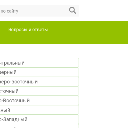
Вопросы и ответы
нтральный
верный
веро-восточный
сточный
о-Восточный
ный
о-Западный