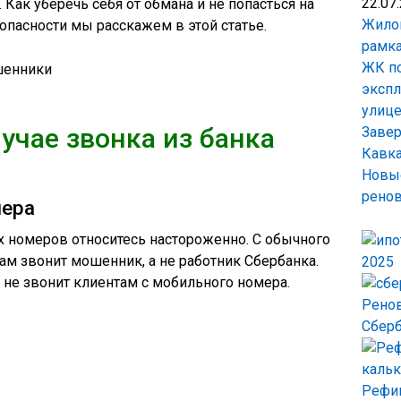
22.07
. Как уберечь себя от обмана и не попасться на
Жилой
пасности мы расскажем в этой статье.
рамка
ЖК по
экспл
улиц
лучае звонка из банка
Завер
Кавка
Новые
рено
мера
 номеров относитесь настороженно. С обычного
ам звонит мошенник, а не работник Сбербанка.
2025
 не звонит клиентам с мобильного номера.
Сберб
Рефин