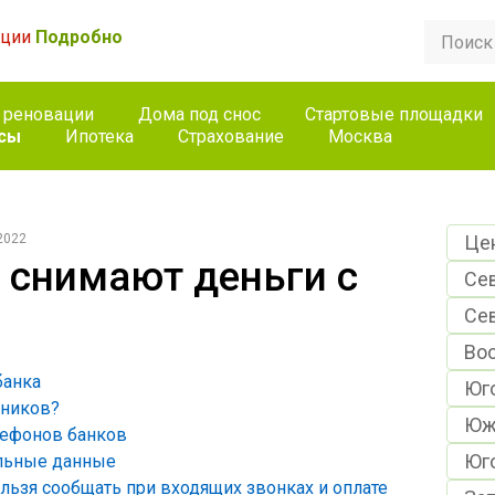
ации
Подробно
 реновации
Дома под снос
Стартовые площадки
сы
Ипотека
Страхование
Москва
2022
Це
 снимают деньги с
Се
Се
Во
банка
Юг
нников?
Юж
лефонов банков
Юг
льные данные
льзя сообщать при входящих звонках и оплате