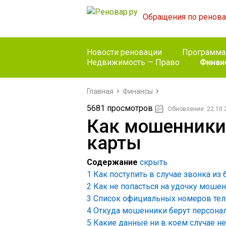
Обращения по ренов
Новости реновации
Программа
Недвижимость — Право
Финан
Главная
Финансы
5681 просмотров
Обновление: 22.10.
Как мошенники
карты
Содержание
скрыть
1
Как поступить в случае звонка из 
2
Как не попасться на удочку моше
3
Список официальных номеров те
4
Откуда мошенники берут персона
5
Какие данные ни в коем случае не