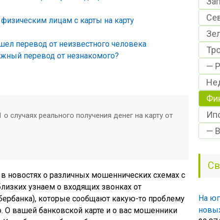
За
Се
 физическим лицам с карты на карту
Зе
ишел перевод от неизвестного человека
Тр
ежный перевод от незнакомого?
— Р
Не
Фи
Ип
 о случаях реального получения денег на карту от
— 
Св
 в новостях о различных мошеннических схемах с
близких узнаем о входящих звонках от
На юг
Сбербанка), которые сообщают какую-то проблему
новых
ю. О вашей банковской карте и о вас мошенники