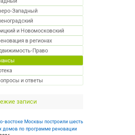
падный
веро-Западный
леноградский
оицкий и Новомосковский
еновация в регионах
движимость-Право
нансы
отека
Вопросы и ответы
ежие записи
о-востоке Москвы построили шесть
 домов по программе реновации