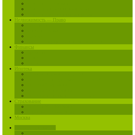
Юрист по недвижимости
Юрист для покупки квартиры
Юрист по жилищным вопросам
Недвижимость — Право
Собственность
Купля-продажа
Аренда
Дарение имущества и недвижимости
Финансы
Кредиты
Бизнес
Налоги
Ипотека
Рефинансирование ипотеки
Ипотека Господдержка 2020 под 6%
Ипотека Сбербанка 2025
Ипотека Альфа-Банка
Ипотека без первоначального взноса
Страхование
Ипотечное страхование
Страхование квартиры
Москва
Новости реновации
Реновация ЦАО новости