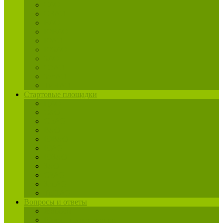
САО
СВАО
ВАО
ЮВАО
ЮАО
ЮЗАО
ЗАО
СЗАО
ЗелАО
ТиНАО
Стартовые площадки
ЦАО
САО
СВАО
ВАО
ЮВАО
ЮАО
ЮЗАО
ЗАО
СЗАО
ЗелАО
ТиНАО
Вопросы и ответы
Жалобы
Юрист по реновации