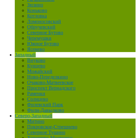
Зюзино
Коньково
Котловка
Ломоносовский
Обручевский
Северное Бутово
Черемушки
Южное Бутово
Ясенево
Западный
Внуково
Кунцево
Можайский
Ново-Переделкино
Очаково-Матвеевское
Проспект Вернадского
Раменки
Солнцево
Филевский Парк
Фили-Давыдково
Северо-Западный
Митино
Покровское-Стрешнево
Северное Тушино
Хорошево-Мневники