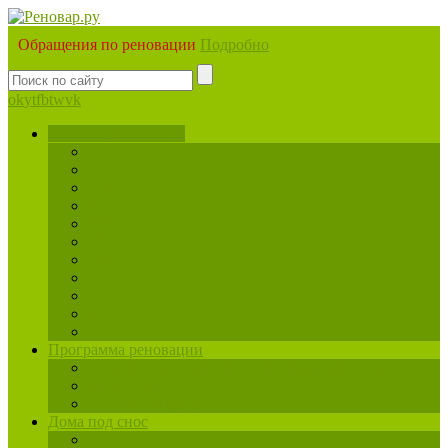
Обращения по реновации
Подробно
ok
yt
fb
tw
vk
Новости реновации
ЦАО
САО
СВАО
ВАО
ЮВАО
ЮАО
ЮЗАО
ЗАО
СЗАО
ЗелАО
ТиНАО
Программа реновации
Планировка квартир по программе реновации
Застройщики
Реновация промзон
Дома под снос
ЦАО