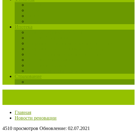
Ипотека
Кредиты
Бизнес
Налоги
Ипотека
Рефинансирование ипотеки
Ипотека Сбербанка 2025
Сбербанк — рефинансирование ипотеки
Сбербанк — ипотечный калькулятор
ВТБ — рефинансирование ипотеки
Ипотека Альфа-Банка
Ипотека в Росбанке
Льготная ипотека под 6,5%
Страхование
Ипотечное страхование
Главная
Новости реновации
4510 просмотров
Обновление: 02.07.2021