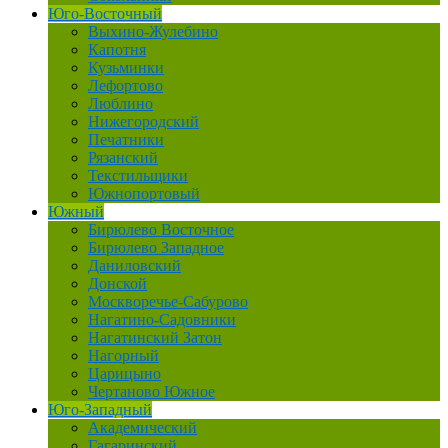
Юго-Восточный
Выхино-Жулебино
Капотня
Кузьминки
Лефортово
Люблино
Нижегородский
Печатники
Рязанский
Текстильщики
Южнопортовый
Южный
Бирюлево Восточное
Бирюлево Западное
Даниловский
Донской
Москворечье-Сабурово
Нагатино-Садовники
Нагатинский Затон
Нагорный
Царицыно
Чертаново Южное
Юго-Западный
Академический
Гагаринский