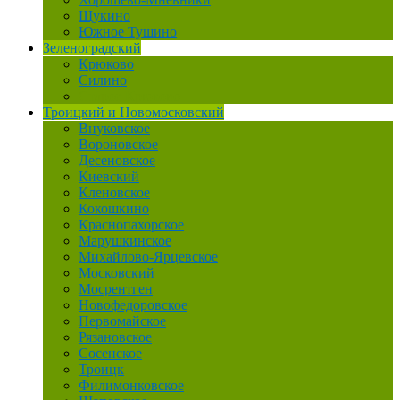
Щукино
Южное Тушино
Зеленоградский
Крюково
Силино
Старое Крюково
Троицкий и Новомосковский
Внуковское
Вороновское
Десеновское
Киевский
Кленовское
Кокошкино
Краснопахорское
Марушкинское
Михайлово-Ярцевское
Московский
Мосрентген
Новофедоровское
Первомайское
Рязановское
Сосенское
Троицк
Филимонковское