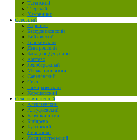
Таганский
Тверской
Хамовники
Северный
Аэропорт
Бескудниковский
Войковский
Головинский
Дмитровский
Западное Дегунино
Коптево
Левобережный
Молжаниновский
Савеловский
Сокол
Тимирязевский
Хорошевский
Северо-восточный
Алексеевский
Алтуфьевский
Бабушкинский
Бибирево
Бутырский
Лианозово
Лосиноостровский