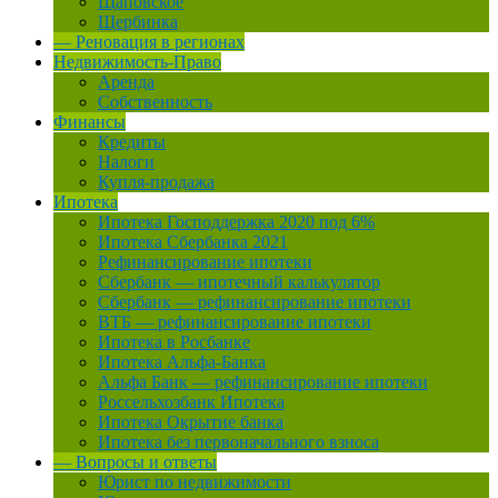
Щаповское
Щербинка
— Реновация в регионах
Недвижимость-Право
Аренда
Собственность
Финансы
Кредиты
Налоги
Купля-продажа
Ипотека
Ипотека Господдержка 2020 под 6%
Ипотека Сбербанка 2021
Рефинансирование ипотеки
Сбербанк — ипотечный калькулятор
Сбербанк — рефинансирование ипотеки
ВТБ — рефинансирование ипотеки
Ипотека в Росбанке
Ипотека Альфа-Банка
Альфа Банк — рефинансирование ипотеки
Россельхозбанк Ипотека
Ипотека Окрытие банка
Ипотека без первоначального взноса
— Вопросы и ответы
Юрист по недвижимости