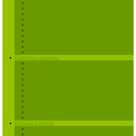
САО
СВАО
ВАО
ЮВАО
ЮАО
ЮЗАО
ЗАО
СЗАО
ЗелАО
ТиНАО
Стартовые площадки
ЦАО
САО
СВАО
ВАО
ЮВАО
ЮАО
ЮЗАО
ЗАО
СЗАО
ЗелАО
ТиНАО
Вопросы и ответы
Жалобы
Юрист по реновации