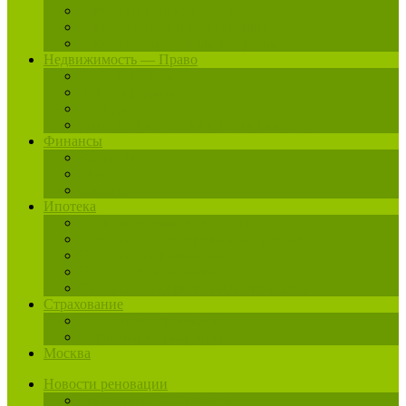
Юрист по недвижимости
Юрист для покупки квартиры
Юрист по жилищным вопросам
Недвижимость — Право
Собственность
Купля-продажа
Аренда
Дарение имущества и недвижимости
Финансы
Кредиты
Бизнес
Налоги
Ипотека
Рефинансирование ипотеки
Ипотека Господдержка 2020 под 6%
Ипотека Сбербанка 2025
Ипотека Альфа-Банка
Ипотека без первоначального взноса
Страхование
Ипотечное страхование
Страхование квартиры
Москва
Новости реновации
Реновация ЦАО новости