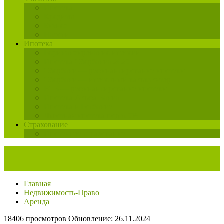
Ипотека
Кредиты
Бизнес
Налоги
Ипотека
Рефинансирование ипотеки
Ипотека Сбербанка 2025
Сбербанк — рефинансирование ипотеки
Сбербанк — ипотечный калькулятор
ВТБ — рефинансирование ипотеки
Ипотека Альфа-Банка
Ипотека в Росбанке
Льготная ипотека под 6,5%
Страхование
Ипотечное страхование
Главная
Недвижимость-Право
Аренда
18406 просмотров
Обновление: 26.11.2024