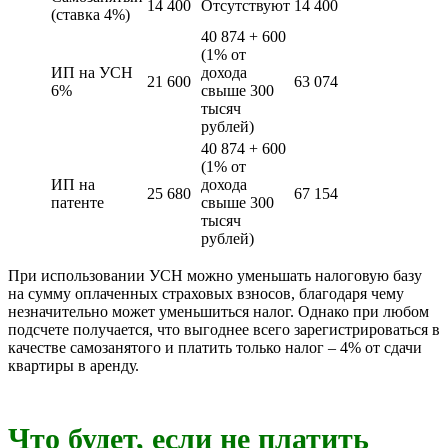
14 400
Отсутствуют
14 400
(ставка 4%)
40 874 + 600
(1% от
ИП на УСН
дохода
21 600
63 074
6%
свыше 300
тысяч
рублей)
40 874 + 600
(1% от
ИП на
дохода
25 680
67 154
патенте
свыше 300
тысяч
рублей)
При использовании УСН можно уменьшать налоговую базу
на сумму оплаченных страховых взносов, благодаря чему
незначительно может уменьшиться налог. Однако при любом
подсчете получается, что выгоднее всего зарегистрироваться в
качестве самозанятого и платить только налог – 4% от сдачи
квартиры в аренду.
Что будет, если не платить