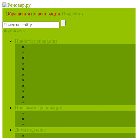
Обращения по реновации
Подробно
ok
yt
fb
tw
vk
Новости реновации
ЦАО
САО
СВАО
ВАО
ЮВАО
ЮАО
ЮЗАО
ЗАО
СЗАО
ЗелАО
ТиНАО
Программа реновации
Планировка квартир по программе реновации
Застройщики
Реновация промзон
Дома под снос
ЦАО