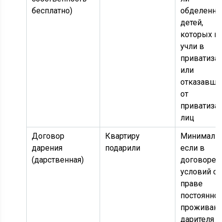
бесплатно)
обделенн
детей,
которых н
учли в
приватизац
или
отказавши
от
приватиза
лиц
Договор
Квартиру
Минималь
дарения
подарили
если в
(дарственная)
договоре 
условий о
праве
постоянно
проживан
дарителя в