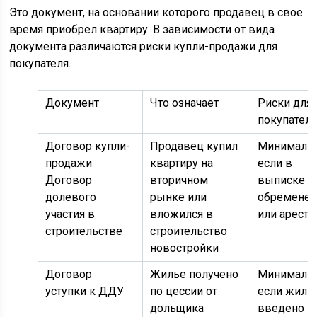
Это документ, на основании которого продавец в свое
время приобрел квартиру. В зависимости от вида
документа различаются риски купли-продажи для
покупателя.
Документ
Что означает
Риски для
покупател
Договор купли-
Продавец купил
Минималь
продажи
квартиру на
если в
Договор
вторичном
выписке н
долевого
рынке или
обременен
участия в
вложился в
или аресто
строительстве
строительство
новостройки
Договор
Жилье получено
Минималь
уступки к ДДУ
по цессии от
если жиль
дольщика
введено в