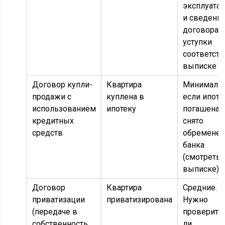
эксплуата
и сведения
договора
уступки
соответст
выписке
Договор купли-
Квартира
Минималь
продажи с
куплена в
если ипоте
использованием
ипотеку
погашена 
кредитных
снято
средств
обременен
банка
(смотреть 
выписке)
Договор
Квартира
Средние.
приватизации
приватизирована
Нужно
(передаче в
проверить,
собственность
ли