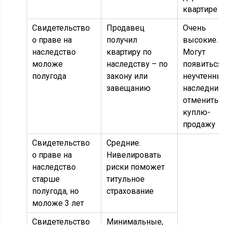
квартире
Свидетельство
Продавец
Очень
о праве на
получил
высокие.
наследство
квартиру по
Могут
моложе
наследству – по
появиться
полугода
закону или
неучтенны
завещанию
наследник
отменить
куплю-
продажу
Свидетельство
Средние.
о праве на
Нивелировать
наследство
риски поможет
старше
титульное
полугода, но
страхование
моложе 3 лет
Свидетельство
Минимальные,